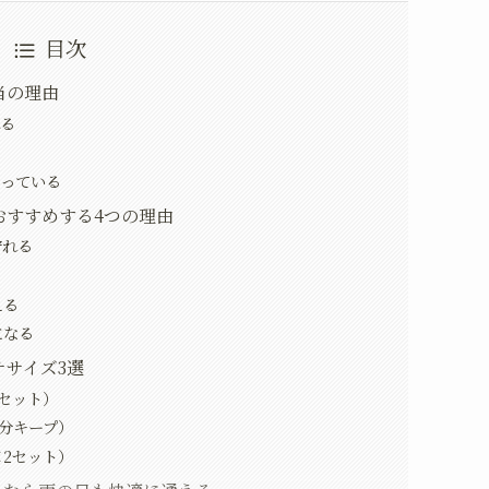
目次
当の理由
れる
さ
なっている
おすすめする4つの理由
守れる
える
になる
サイズ3選
2セット）
1分キープ）
×2セット）