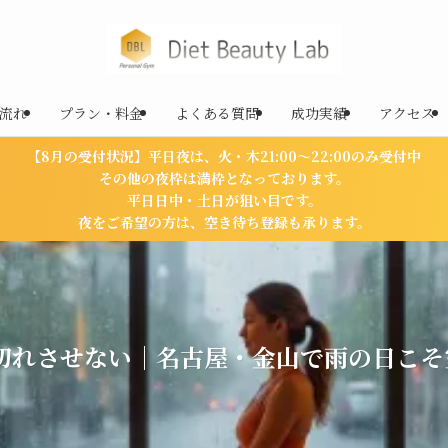
流れ
プラン・料金
よくある質問
成功実績
アクセス
【8月の受付状況】平日夜は、火・木21:00〜22:00のみ受付中
その他の夜枠は満枠となっております。
平日日中・土日が狙い目です。
夜をご希望の方は、空き待ち登録も承ります。
切れさせない｜名古屋・金山で雨の日こそ