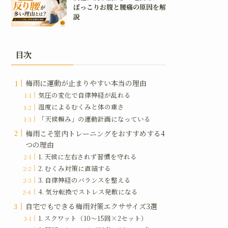
ぽっこりお腹と腰痛の原因を解
説
目次
梅雨に運動が止まりやすい本当の理由
気圧の変化で自律神経が乱れる
湿度によるむくみと体の重さ
「天候頼み」の運動計画になっている
梅雨こそ室内トレーニングをおすすめする4
つの理由
1. 天候に左右されず習慣を守れる
2. むくみ対策に直結する
3. 自律神経のバランスを整える
4. 気分転換でストレス発散になる
自宅でもできる梅雨対策エクササイズ3選
1. スクワット（10〜15回×2セット）