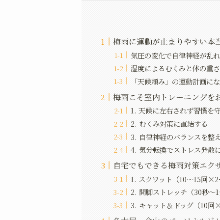
梅雨に運動が止まりやすい本
気圧の変化で自律神経が乱
湿度によるむくみと体の重
「天候頼み」の運動計画に
梅雨こそ室内トレーニングを
1. 天候に左右されず習慣を
2. むくみ対策に直結する
3. 自律神経のバランスを整
4. 気分転換でストレス発散
自宅でもできる梅雨対策エクサ
1. スクワット（10〜15回×
2. 開脚ストレッチ（30秒〜
3. キャット＆ドッグ（10回