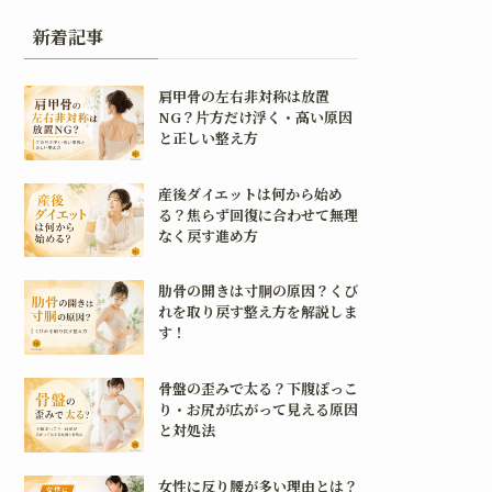
新着記事
肩甲骨の左右非対称は放置
NG？片方だけ浮く・高い原因
と正しい整え方
産後ダイエットは何から始め
る？焦らず回復に合わせて無理
なく戻す進め方
肋骨の開きは寸胴の原因？くび
れを取り戻す整え方を解説しま
す！
骨盤の歪みで太る？下腹ぽっこ
り・お尻が広がって見える原因
と対処法
女性に反り腰が多い理由とは？