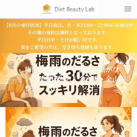
【8月の受付状況】平日夜は、火・木21:00〜22:00のみ受付中
その他の夜枠は満枠となっております。
平日日中・土日が狙い目です。
夜をご希望の方は、空き待ち登録も承ります。
梅雨のだるさ・不調は「動かな
2026
い」が原因かも｜名古屋・金山の
5/27
整体×ジム