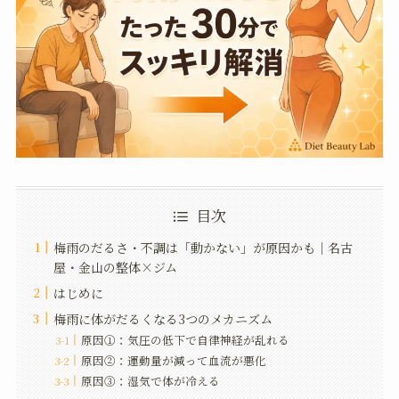
目次
梅雨のだるさ・不調は「動かない」が原因かも｜名古
屋・金山の整体×ジム
はじめに
梅雨に体がだるくなる3つのメカニズム
原因①：気圧の低下で自律神経が乱れる
原因②：運動量が減って血流が悪化
原因③：湿気で体が冷える