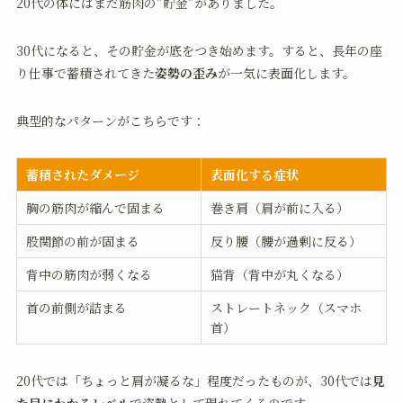
20代の体にはまだ筋肉の”貯金”がありました。
30代になると、その貯金が底をつき始めます。すると、長年の座
り仕事で蓄積されてきた
姿勢の歪み
が一気に表面化します。
典型的なパターンがこちらです：
蓄積されたダメージ
表面化する症状
胸の筋肉が縮んで固まる
巻き肩（肩が前に入る）
股関節の前が固まる
反り腰（腰が過剰に反る）
背中の筋肉が弱くなる
猫背（背中が丸くなる）
首の前側が詰まる
ストレートネック（スマホ
首）
20代では「ちょっと肩が凝るな」程度だったものが、30代では
見