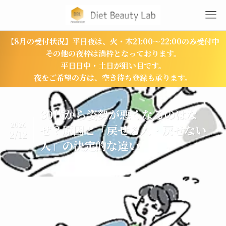
【8月の受付状況】平日夜は、火・木21:00〜22:00のみ受付中
その他の夜枠は満枠となっております。
平日日中・土日が狙い目です。
夜をご希望の方は、空き待ち登録も承ります。
30代から姿勢が悪くなるのはな
2026
ぜ？原因と「戻せる人・戻せない
2/12
人」の決定的な違い