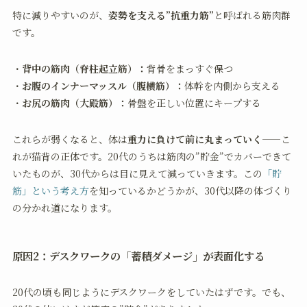
特に減りやすいのが、
姿勢を支える”抗重力筋”
と呼ばれる筋肉群
です。
・
背中の筋肉（脊柱起立筋）：
背骨をまっすぐ保つ
・
お腹のインナーマッスル（腹横筋）：
体幹を内側から支える
・
お尻の筋肉（大殿筋）：
骨盤を正しい位置にキープする
これらが弱くなると、体は
重力に負けて前に丸まっていく
——こ
れが猫背の正体です。20代のうちは筋肉の”貯金”でカバーできて
いたものが、30代からは目に見えて減っていきます。この
「貯
筋」という考え方
を知っているかどうかが、30代以降の体づくり
の分かれ道になります。
原因2：デスクワークの「蓄積ダメージ」が表面化する
20代の頃も同じようにデスクワークをしていたはずです。でも、