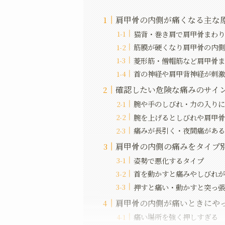
肩甲骨の内側が痛くなる主な
猫背・巻き肩で肩甲骨まわ
筋膜が硬くなり肩甲骨の内
菱形筋・僧帽筋など肩甲骨
首の神経や肩甲背神経が刺
確認したい危険な痛みのサイ
腕や手のしびれ・力の入り
腕を上げるとしびれや肩甲
痛みが長引く・夜間痛があ
肩甲骨の内側の痛みをタイプ
姿勢で悪化するタイプ
首を動かすと痛みやしびれ
押すと痛い・動かすと突っ
肩甲骨の内側が痛いときにや
痛い場所を強く押しすぎる