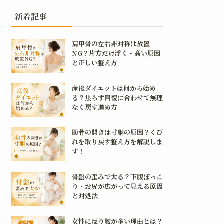
新着記事
肩甲骨の左右非対称は放置
NG？片方だけ浮く・高い原因
と正しい整え方
産後ダイエットは何から始め
る？焦らず回復に合わせて無理
なく戻す進め方
肋骨の開きは寸胴の原因？くび
れを取り戻す整え方を解説しま
す！
骨盤の歪みで太る？下腹ぽっこ
り・お尻が広がって見える原因
と対処法
女性に反り腰が多い理由とは？